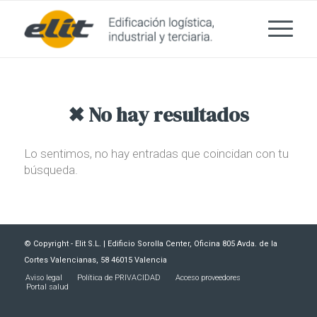
✖ No hay resultados
Lo sentimos, no hay entradas que coincidan con tu
búsqueda.
© Copyright - Elit S.L. | Edificio Sorolla Center, Oficina 805 Avda. de la
Cortes Valencianas, 58 46015 Valencia
Aviso legal
Política de PRIVACIDAD
Acceso proveedores
Portal salud