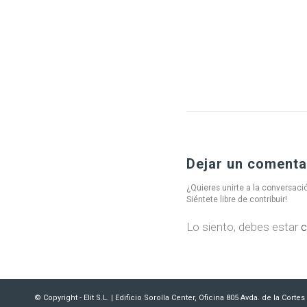
Dejar un comenta
¿Quieres unirte a la conversaci
Siéntete libre de contribuir!
Lo siento, debes estar
c
© Copyright - Elit S.L. | Edificio Sorolla Center, Oficina 805 Avda. de la Cort