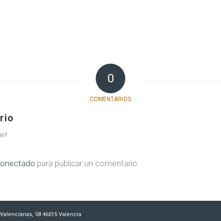
0
COMENTARIOS
rio
ón?
onectado
para publicar un comentario.
es Valencianas, 58 46015 Valencia