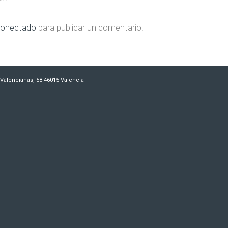
onectado
para publicar un comentario.
es Valencianas, 58 46015 Valencia