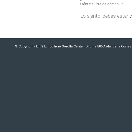
Siéntete libre de contribuir!
Lo siento, debes estar
c
© Copyright - Elit S.L. | Edificio Sorolla Center, Oficina 805 Avda. de la Cort