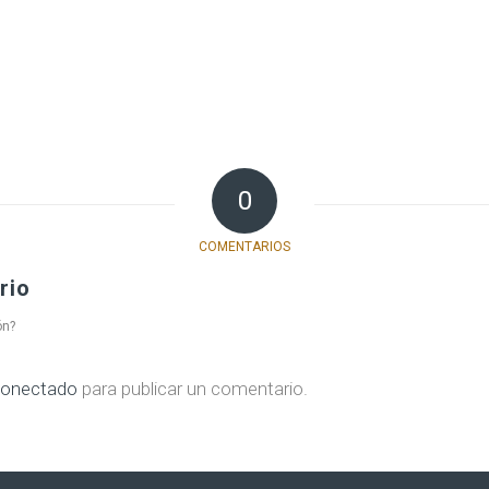
0
COMENTARIOS
rio
ón?
onectado
para publicar un comentario.