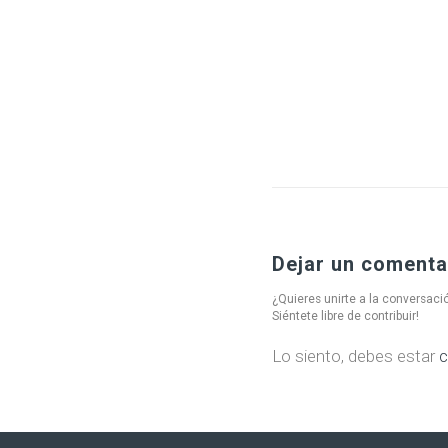
Dejar un comenta
¿Quieres unirte a la conversaci
Siéntete libre de contribuir!
Lo siento, debes estar
c