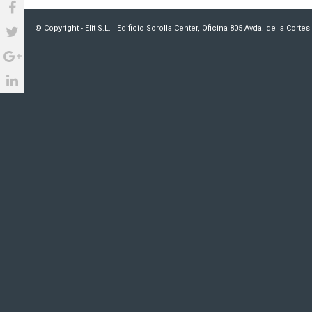
© Copyright - Elit S.L. | Edificio Sorolla Center, Oficina 805 Avda. de la Cort
I Simposium de
instalaciones logísticas