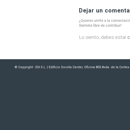
Dejar un comenta
¿Quieres unirte a la conversaci
Siéntete libre de contribuir!
Lo siento, debes estar
c
© Copyright - Elit S.L. | Edificio Sorolla Center, Oficina 805 Avda. de la Cort