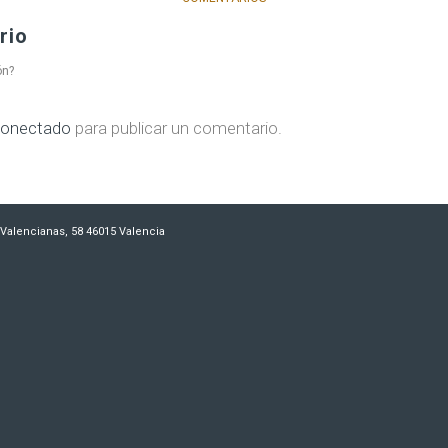
rio
ón?
onectado
para publicar un comentario.
es Valencianas, 58 46015 Valencia