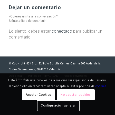
Dejar un comentario
¿Quieres unirte a la conversación?
Siéntete libre de contribuir!
Lo siento, debes estar
conectado
para publicar un
comentario.
© Copyright - Elit S.L. | Edificio Sorolla Center, Oficina 805 Avda. de la
Cortes Valencianas, 58 46015 Valencia
Aviso legal
Política de PRIVACIDAD
Acceso proveedores
Portal salud
Este sitio web usa cookies para mejorar su experiencia de usuario.
Haciendo clic en "aceptar" usted acepta nuestra política de
cookies.
Aceptar Cookies
No aceptar cookies
Configuración general