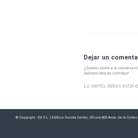
Dejar un comenta
¿Quieres unirte a la conversaci
Siéntete libre de contribuir!
Lo siento, debes estar
c
© Copyright - Elit S.L. | Edificio Sorolla Center, Oficina 805 Avda. de la Cort