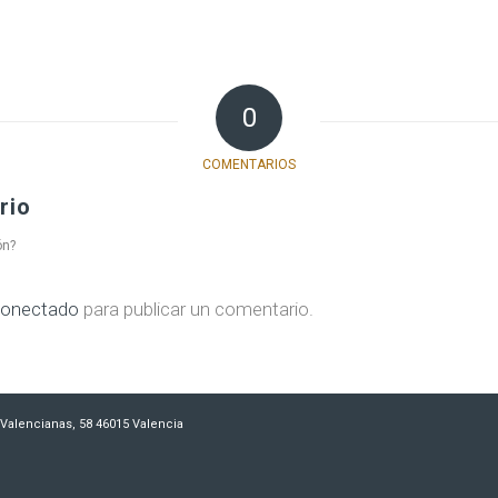
0
COMENTARIOS
rio
ón?
onectado
para publicar un comentario.
es Valencianas, 58 46015 Valencia