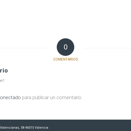
0
COMENTARIOS
rio
ón?
onectado
para publicar un comentario.
es Valencianas, 58 46015 Valencia