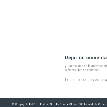
Dejar un comenta
¿Quieres unirte a la conversaci
Siéntete libre de contribuir!
Lo siento, debes estar
c
© Copyright - Elit S.L. | Edificio Sorolla Center, Oficina 805 Avda. de la Cort