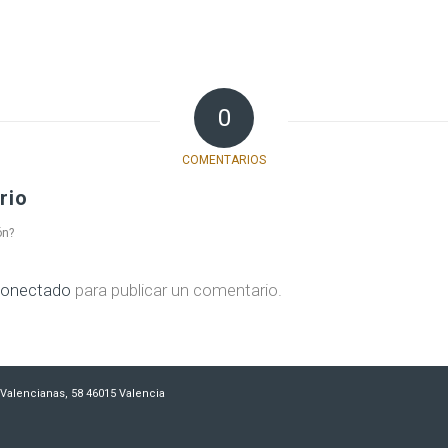
0
COMENTARIOS
rio
ón?
onectado
para publicar un comentario.
es Valencianas, 58 46015 Valencia