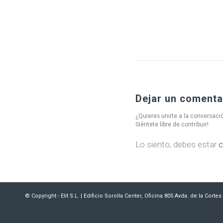
Dejar un comenta
¿Quieres unirte a la conversaci
Siéntete libre de contribuir!
Lo siento, debes estar
c
© Copyright - Elit S.L. | Edificio Sorolla Center, Oficina 805 Avda. de la Cort