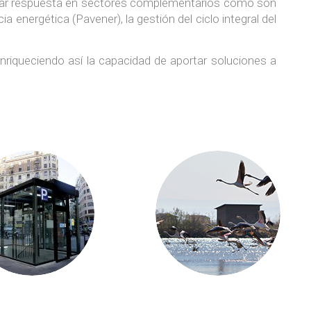
 dar respuesta en sectores complementarios como son
cia energética (Pavener), la gestión del ciclo integral del
nriqueciendo así la capacidad de aportar soluciones a